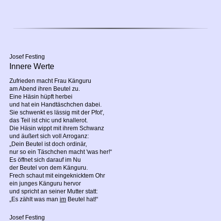
Josef Festing
Innere Werte
Zufrieden macht Frau Känguru
am Abend ihren Beutel zu.
Eine Häsin hüpft herbei
und hat ein Handtäschchen dabei.
Sie schwenkt es lässig mit der Pfot',
das Teil ist chic und knallerot.
Die Häsin wippt mit ihrem Schwanz
und äußert sich voll Arroganz:
„Dein Beutel ist doch ordinär,
nur so ein Täschchen macht 'was her!“
Es öffnet sich darauf im Nu
der Beutel von dem Känguru.
Frech schaut mit eingeknicktem Ohr
ein junges Känguru hervor
und spricht an seiner Mutter statt:
„Es zählt was man
im
Beutel hat!“
Josef Festing