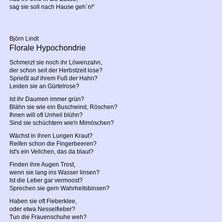
sag sie soll nach Hause geh´n!“
Björn Lindt
Florale Hypochondrie
Schmerzt sie noch ihr Löwenzahn,
der schon seit der Herbstzeit lose?
Sprießt auf ihrem Fuß der Hahn?
Leiden sie an Gürtelrose?
Ist ihr Daumen immer grün?
Blähn sie wie ein Buschwind, Röschen?
Ihnen will oft Unheil blühn?
Sind sie schüchtern wie'n Mimöschen?
Wächst in ihren Lungen Kraut?
Reifen schon die Fingerbeeren?
Ist's ein Veilchen, das da blaut?
Finden ihre Augen Trost,
wenn sie lang ins Wasser linsen?
Ist die Leber gar vermoost?
Sprechen sie gern Wahrheitsbinsen?
Haben sie oft Fieberklee,
oder etwa Nesselfieber?
Tun die Frauenschuhe weh?