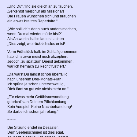
„Und Du“, fing sie gleich an zu fauchen,
„verkehrst meist nur als Missionar!
Die Frauen wünschen sich und brauchen
ein etwas breitres Repertoire.“
„Wie soll ich’s denn auch anders machen,
wenn Du mal wieder müde bist?“
Als Antwort schallte lautes Lachen:
„Dies zeigt, wie rücksichtslos er ist!
Vorm Frühstück halb im Schlaf genommen,
hab ich’s zwar meist noch akzeptiert.
Jedoch, zu spät zum Dienst gekommen,
war ich hernach zu Recht frustriert.“
„Da warst Du längst schon überfällig
nach unserem Drei-Monats-Plan!
Ich spürte ja schon unterschwellig,
Dich törnt so gut wie nichts mehr an.“
„Für etwas mehr Gefühlsanwandlung
gebricht’s an Deinem Pflichtumfang:
Kein Vorspiel! Keine Nachbehandlung!
So darbe ich schon jahrelang.“
~ ~ ~
Die Sitzung endet im Desaster.
Dem Seelenschmied ist dies egal,