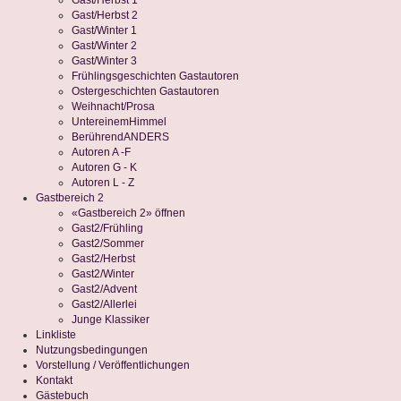
Gast/Herbst 1
Gast/Herbst 2
Gast/Winter 1
Gast/Winter 2
Gast/Winter 3
Frühlingsgeschichten Gastautoren
Ostergeschichten Gastautoren
Weihnacht/Prosa
UntereinemHimmel
BerührendANDERS
Autoren A -F
Autoren G - K
Autoren L - Z
Gastbereich 2
«Gastbereich 2» öffnen
Gast2/Frühling
Gast2/Sommer
Gast2/Herbst
Gast2/Winter
Gast2/Advent
Gast2/Allerlei
Junge Klassiker
Linkliste
Nutzungsbedingungen
Vorstellung / Veröffentlichungen
Kontakt
Gästebuch