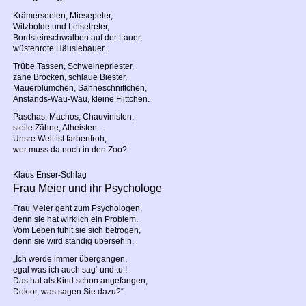
Krämerseelen, Miesepeter,
Witzbolde und Leisetreter,
Bordsteinschwalben auf der Lauer,
wüstenrote Häuslebauer.
Trübe Tassen, Schweinepriester,
zähe Brocken, schlaue Biester,
Mauerblümchen, Sahneschnittchen,
Anstands-Wau-Wau, kleine Flittchen.
Paschas, Machos, Chauvinisten,
steile Zähne, Atheisten…
Unsre Welt ist farbenfroh,
wer muss da noch in den Zoo?
Klaus Enser-Schlag
Frau Meier und ihr Psychologe
Frau Meier geht zum Psychologen,
denn sie hat wirklich ein Problem.
Vom Leben fühlt sie sich betrogen,
denn sie wird ständig überseh’n.
„Ich werde immer übergangen,
egal was ich auch sag‘ und tu‘!
Das hat als Kind schon angefangen,
Doktor, was sagen Sie dazu?“