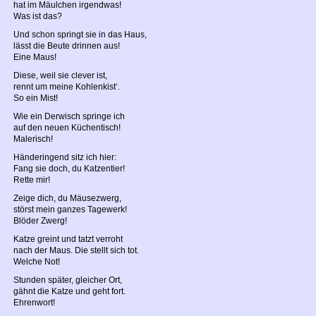
hat im Mäulchen irgendwas!
Was ist das?
Und schon springt sie in das Haus,
lässt die Beute drinnen aus!
Eine Maus!
Diese, weil sie clever ist,
rennt um meine Kohlenkist‘.
So ein Mist!
Wie ein Derwisch springe ich
auf den neuen Küchentisch!
Malerisch!
Händeringend sitz ich hier:
Fang sie doch, du Katzentier!
Rette mir!
Zeige dich, du Mäusezwerg,
störst mein ganzes Tagewerk!
Blöder Zwerg!
Katze greint und tatzt verroht
nach der Maus. Die stellt sich tot.
Welche Not!
Stunden später, gleicher Ort,
gähnt die Katze und geht fort.
Ehrenwort!