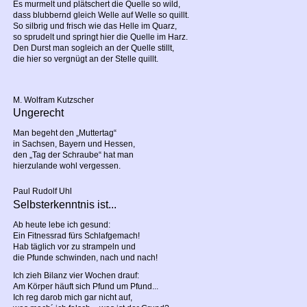
Es murmelt und plätschert die Quelle so wild,
dass blubbernd gleich Welle auf Welle so quillt.
So silbrig und frisch wie das Helle im Quarz,
so sprudelt und springt hier die Quelle im Harz.
Den Durst man sogleich an der Quelle stillt,
die hier so vergnügt an der Stelle quillt.
M. Wolfram Kutzscher
Ungerecht
Man begeht den „Muttertag“
in Sachsen, Bayern und Hessen,
den „Tag der Schraube“ hat man
hierzulande wohl vergessen.
Paul Rudolf Uhl
Selbsterkenntnis ist...
Ab heute lebe ich gesund:
Ein Fitnessrad fürs Schlafgemach!
Hab täglich vor zu strampeln und
die Pfunde schwinden, nach und nach!
Ich zieh Bilanz vier Wochen drauf:
Am Körper häuft sich Pfund um Pfund...
Ich reg darob mich gar nicht auf,