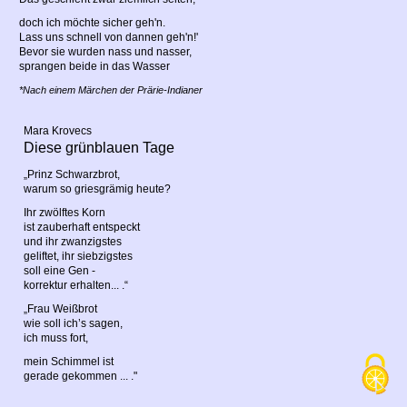
doch ich möchte sicher geh'n.
Lass uns schnell von dannen geh'n!'
Bevor sie wurden nass und nasser,
sprangen beide in das Wasser
*Nach einem Märchen der Prärie-Indianer
Mara Krovecs
Diese grünblauen Tage
„Prinz Schwarzbrot,
warum so griesgrämig heute?
Ihr zwölftes Korn
ist zauberhaft entspeckt
und ihr zwanzigstes
geliftet, ihr siebzigstes
soll eine Gen -
korrektur erhalten... .“
„Frau Weißbrot
wie soll ich’s sagen,
ich muss fort,
mein Schimmel ist
gerade gekommen ... ."