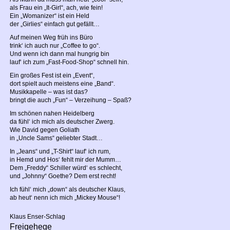
als Frau ein „It-Girl“, ach, wie fein!
Ein „Womanizer“ ist ein Held
der „Girlies“ einfach gut gefällt…
Auf meinen Weg früh ins Büro
trink‘ ich auch nur „Coffee to go“.
Und wenn ich dann mal hungrig bin
lauf‘ ich zum „Fast-Food-Shop“ schnell hin.
Ein großes Fest ist ein „Event“,
dort spielt auch meistens eine „Band“.
Musikkapelle – was ist das?
bringt die auch „Fun“ – Verzeihung – Spaß?
Im schönen nahen Heidelberg
da fühl‘ ich mich als deutscher Zwerg.
Wie David gegen Goliath
in „Uncle Sams“ geliebter Stadt…
In „Jeans“ und „T-Shirt“ lauf‘ ich rum,
in Hemd und Hos‘ fehlt mir der Mumm…
Dem „Freddy“ Schiller würd‘ es schlecht,
und „Johnny“ Goethe? Dem erst recht!
Ich fühl‘ mich „down“ als deutscher Klaus,
ab heut‘ nenn ich mich „Mickey Mouse“!
Klaus Enser-Schlag
Freigehege