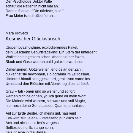
Der Psychologe Doktor Witte
schaut die Patientin nicht mal an.
Dann ruft er laut:“Die nächste, bitte!“
Frau Meier ist echt übel ´dran…
Mara Krovecs
Kosmischer Glückwunsch
„Supernovashowtime, explodierendes Paket,
dein Geschenk Geburtstagskind: Ein Stern der untergeht.
Wollte ihn dir gestern schon, abends rüber faxen,
Staub und Gase werden bald galaxieerwachsen.
Dimensionen, Götterwelten, endlos an der Zahl,
du kannst sie bewohnen, Hologramm im Zeitlossaal.
Hinterm Urknall stringgesteuert, geht’s von vorne los.
Unterlasst den Blödsinn mit Atomkrieg diesmal bloß.
Gravi – tati - onen und so weiter und so fort,
werden dich belohnen, yo, ich gebe dir mein Wort.
Die Materie wird wabern, schwarz und voll Magie,
hier noch deine Gene aus der Quantenphantasie.
Auf zur
Erde
Bester, ich meins gut, hau rein!
Eva wird zur Feier All-umfassend pünktlich sein.
Ach und nicht dass ich´s vergesse:
Solltest du ne Schlange sehn,
hau ihr eine in die Bässe,