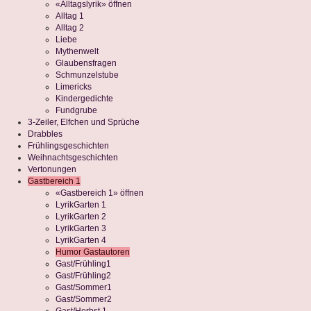
«Alltagslyrik» öffnen
Alltag 1
Alltag 2
Liebe
Mythenwelt
Glaubensfragen
Schmunzelstube
Limericks
Kindergedichte
Fundgrube
3-Zeiler, Elfchen und Sprüche
Drabbles
Frühlingsgeschichten
Weihnachtsgeschichten
Vertonungen
Gastbereich 1
«Gastbereich 1» öffnen
LyrikGarten 1
LyrikGarten 2
LyrikGarten 3
LyrikGarten 4
Humor Gastautoren
Gast/Frühling1
Gast/Frühling2
Gast/Sommer1
Gast/Sommer2