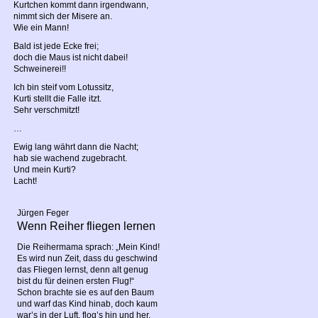
Kurtchen kommt dann irgendwann,
nimmt sich der Misere an.
Wie ein Mann!
Bald ist jede Ecke frei;
doch die Maus ist nicht dabei!
Schweinerei!!
Ich bin steif vom Lotussitz,
Kurti stellt die Falle itzt.
Sehr verschmitzt!
…
Ewig lang währt dann die Nacht;
hab sie wachend zugebracht.
Und mein Kurti?
Lacht!
Jürgen Feger
Wenn Reiher fliegen lernen
Die Reihermama sprach: „Mein Kind!
Es wird nun Zeit, dass du geschwind
das Fliegen lernst, denn alt genug
bist du für deinen ersten Flug!“
Schon brachte sie es auf den Baum
und warf das Kind hinab, doch kaum
war’s in der Luft, flog’s hin und her,