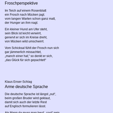
Froschperspektive
Im Teich auf einem Rosenblatt
ein Frosch nach Mücken jagt.
vom langen Warten schon ganz matt,
der Hunger an ihm nagt.
Ein kleiner Hund am Ufer steht,
sein Blick ist leicht verwirrt,
genervt er sich im Kreise dreht,
von Mücken wild umschwirrt.
Vom Schicksal fühlt der Frosch nun sich
gar jämmerlich missachtet,
„manch einer hat,“ so denkt er sich,
„das Glück für sich gepachtet!“
Klaus Enser-Schlag
Arme deutsche Sprache
Die deutsche Sprache ist längst „out“,
beim großen Bruder wird geklaut,
damit sich auch der letzte Rest
auf Englisch formulieren lässt.
Als Mann da muss man heut‘ „cool“ sein,