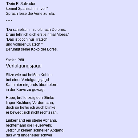
"Dein El Salvador
kommt Spanisch mir vor."
Sprach leise die Vene zu Ela.
* * *
"Du schielst mir zu oft nach Dolores.
Drum lehr ich dich erst einmal Mores."
"Das ist doch nur Tratsch
und völliger Quatsch!"
Beruhigt seine Koko der Lores.
Stefan Pölt
Verfolgungsjagd
Sitze wie auf heißen Kohlen
bei einer Verfolgungsjagd.
Kann hier nirgends überholen -
in der Kurve zu gewagt!
Hupe, brülle, zeig den Stinke-
finger Richtung Vordermann,
doch so heftig ich auch blinke,
er bewegt sich nicht rechts ran.
Linkerhand ein steiler Abhang,
rechterhand die Feuerwehr.
Jetzt nur keinen schnellen Abgang,
das wird ungeheuer schwer!