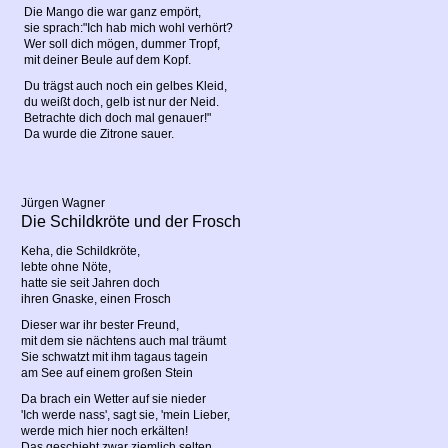
Die Mango die war ganz empört,
sie sprach:"Ich hab mich wohl verhört?
Wer soll dich mögen, dummer Tropf,
mit deiner Beule auf dem Kopf.
Du trägst auch noch ein gelbes Kleid,
du weißt doch, gelb ist nur der Neid.
Betrachte dich doch mal genauer!"
Da wurde die Zitrone sauer.
Jürgen Wagner
Die Schildkröte und der Frosch
Keha, die Schildkröte,
lebte ohne Nöte,
hatte sie seit Jahren doch
ihren Gnaske, einen Frosch
Dieser war ihr bester Freund,
mit dem sie nächtens auch mal träumt
Sie schwatzt mit ihm tagaus tagein
am See auf einem großen Stein
Da brach ein Wetter auf sie nieder
'Ich werde nass', sagt sie, 'mein Lieber,
werde mich hier noch erkälten!
Das geschieht zwar ziemlich selten,