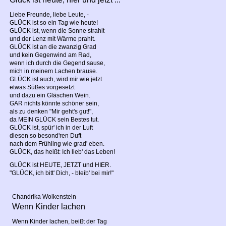
Liebe Freunde, liebe Leute, -
GLÜCK ist so ein Tag wie heute!
GLÜCK ist, wenn die Sonne strahlt
und der Lenz mit Wärme prahlt.
GLÜCK ist an die zwanzig Grad
und kein Gegenwind am Rad,
wenn ich durch die Gegend sause,
mich in meinem Lachen brause.
GLÜCK ist auch, wird mir wie jetzt
etwas Süßes vorgesetzt
und dazu ein Gläschen Wein.
GAR nichts könnte schöner sein,
als zu denken "Mir geht's gut!",
da MEIN GLÜCK sein Bestes tut.
GLÜCK ist, spür' ich in der Luft
diesen so besond'ren Duft
nach dem Frühling wie grad' eben.
GLÜCK, das heißt: Ich lieb' das Leben!
GLÜCK ist HEUTE, JETZT und HIER.
"GLÜCK, ich bitt' Dich, - bleib' bei mir!"
Chandrika Wolkenstein
Wenn Kinder lachen
Wenn Kinder lachen, beißt der Tag