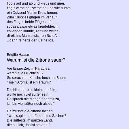
flog’s auf und ab und kreuz und quer,
flog’s wirbelnd, zwirbelnd und wie dumm
ein Dutzend Mal im Kreis herum.
Zum Glück es gingen im Verlauf
des Fluges beide Flügel auf,
sodass, zwar etwas kreidebleich,
es landen konnte, zart und weich,
direkt ins Mamas sichren Schoß...,
...dann reiherte der Kleine los.
Brigitte Haase
Warum ist die Zitrone sauer?
Vor langer Zeit im Paradies,
waren alle Früchte süß.
So sprach die Kirsche hoch am Baum,
" mein Aroma ist ein Traum."
Die Himbeere so klein und fein,
wollte noch viel süßer sein.
Da sprach die Mango " hör mir zu,
ich bin viel süßer noch als du."
Da musste die Zitrone lachen,
" was sagt ihr nur für dumme Sachen?
Die süßeste im ganzen Land,
die bin ich, das ist bekannt."