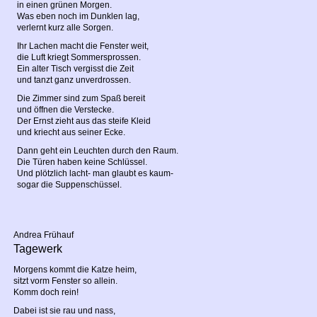
in einen grünen Morgen.
Was eben noch im Dunklen lag,
verlernt kurz alle Sorgen.
Ihr Lachen macht die Fenster weit,
die Luft kriegt Sommersprossen.
Ein alter Tisch vergisst die Zeit
und tanzt ganz unverdrossen.
Die Zimmer sind zum Spaß bereit
und öffnen die Verstecke.
Der Ernst zieht aus das steife Kleid
und kriecht aus seiner Ecke.
Dann geht ein Leuchten durch den Raum.
Die Türen haben keine Schlüssel.
Und plötzlich lacht- man glaubt es kaum-
sogar die Suppenschüssel.
Andrea Frühauf
Tagewerk
Morgens kommt die Katze heim,
sitzt vorm Fenster so allein.
Komm doch rein!
Dabei ist sie rau und nass,