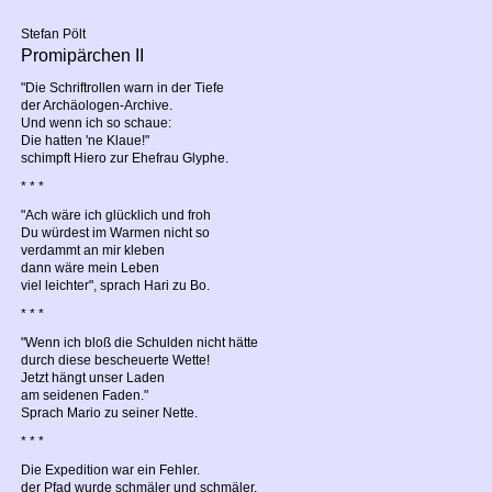
Stefan Pölt
Promipärchen II
"Die Schriftrollen warn in der Tiefe
der Archäologen-Archive.
Und wenn ich so schaue:
Die hatten 'ne Klaue!"
schimpft Hiero zur Ehefrau Glyphe.
* * *
"Ach wäre ich glücklich und froh
Du würdest im Warmen nicht so
verdammt an mir kleben
dann wäre mein Leben
viel leichter", sprach Hari zu Bo.
* * *
"Wenn ich bloß die Schulden nicht hätte
durch diese bescheuerte Wette!
Jetzt hängt unser Laden
am seidenen Faden."
Sprach Mario zu seiner Nette.
* * *
Die Expedition war ein Fehler.
der Pfad wurde schmäler und schmäler.