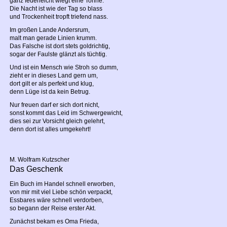
ganz federleicht wiegt eine Tonne.
Die Nacht ist wie der Tag so blass
und Trockenheit tropft triefend nass.
Im großen Lande Andersrum,
malt man gerade Linien krumm.
Das Falsche ist dort stets goldrichtig,
sogar der Faulste glänzt als tüchtig.
Und ist ein Mensch wie Stroh so dumm,
zieht er in dieses Land gern um,
dort gilt er als perfekt und klug,
denn Lüge ist da kein Betrug.
Nur freuen darf er sich dort nicht,
sonst kommt das Leid im Schwergewicht,
dies sei zur Vorsicht gleich gelehrt,
denn dort ist alles umgekehrt!
M. Wolfram Kutzscher
Das Geschenk
Ein Buch im Handel schnell erworben,
von mir mit viel Liebe schön verpackt,
Essbares wäre schnell verdorben,
so begann der Reise erster Akt.
Zunächst bekam es Oma Frieda,