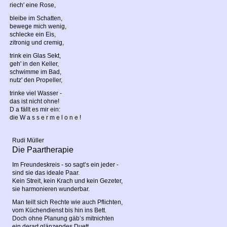
riech' eine Rose,
bleibe im Schatten,
bewege mich wenig,
schlecke ein Eis,
zitronig und cremig,
trink ein Glas Sekt,
geh' in den Keller,
schwimme im Bad,
nutz' den Propeller,
trinke viel Wasser -
das ist nicht ohne!
D a fällt es mir ein:
die W a s s e r m e l o n e !
Rudi Müller
Die Paartherapie
Im Freundeskreis - so sagt’s ein jeder -
sind sie das ideale Paar.
Kein Streit, kein Krach und kein Gezeter,
sie harmonieren wunderbar.
Man teilt sich Rechte wie auch Pflichten,
vom Küchendienst bis hin ins Bett.
Doch ohne Planung gäb’s mitnichten
ein derart glänzendes Duett.