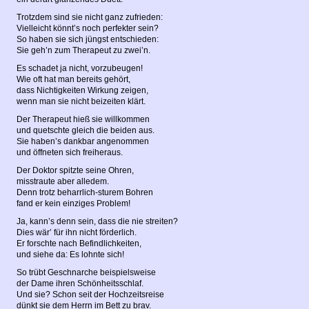
Trotzdem sind sie nicht ganz zufrieden:
Vielleicht könnt’s noch perfekter sein?
So haben sie sich jüngst entschieden:
Sie geh’n zum Therapeut zu zwei’n.
Es schadet ja nicht, vorzubeugen!
Wie oft hat man bereits gehört,
dass Nichtigkeiten Wirkung zeigen,
wenn man sie nicht beizeiten klärt.
Der Therapeut hieß sie willkommen
und quetschte gleich die beiden aus.
Sie haben’s dankbar angenommen
und öffneten sich freiheraus.
Der Doktor spitzte seine Ohren,
misstraute aber alledem.
Denn trotz beharrlich-sturem Bohren
fand er kein einziges Problem!
Ja, kann’s denn sein, dass die nie streiten?
Dies wär’ für ihn nicht förderlich.
Er forschte nach Befindlichkeiten,
und siehe da: Es lohnte sich!
So trübt Geschnarche beispielsweise
der Dame ihren Schönheitsschlaf.
Und sie? Schon seit der Hochzeitsreise
dünkt sie dem Herrn im Bett zu brav.