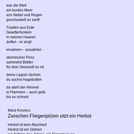
war die Welt
ein buntes Meer
von Nebel und Regen
geschaukelt so sanft
Tropfen aus Erde
Gewitterfunkeln
in meinen Haaren
duften - er singt
einatmen – ausatmen
stürmischer Prinz
sammelst Blätter
für dein Gewandt so rot
deine Lippen lächeln
du suchst Hagebutten
da steht der Himmel
in Flammen – auch gelb
bis es schneit
Mara Krovecs
Zwischen Fliegenpilzen sitzt ein Herbst
Herbst ist kein Abschied
Herbst ist ein Glühen