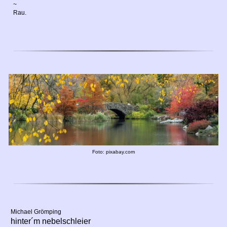
~
Rau.
Foto: pixabay.com
Michael Grömping
hinter´m nebelschleier