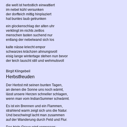
die welt ist herbstlich einwattiert
im nebel kühl versunken
der dorfteich mittig hinplaziert
hat buntes laub getrunken
ein glockenschlag der alten uhr
verklingt im nichts zeitlos
menschen tasten suchend nur
entlang der nebelwand sich los
kalte nässe kriecht empor
schwarzes krächzen ahnungsvoll
eisig lange wintertage stehen nun bevor
der teich lauscht still und wehmutsvoll
Birgit Klingebeil
Herbstfreuden
Der Herbst mit seinen bunten Tagen,
an denen die Sonne uns noch wärmt,
lässt unsere Herzen schneller schlagen,
wenn man vom IndianSummer schwärmt.
Es ist ein Brennen und ein Flammen,
strahlend warm zeigt sich uns die Natur.
Und beschwingt lacht man zusammen
auf der Wanderung durch Feld und Flur.