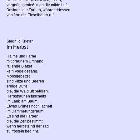
Das triste Graue wird vergessen;
vergnügt genießt man die milde Luft.
Bestaunt die Farben, währenddessen
von fern ein Eichelhäher ruft.
Sieghild Krieter
Im Herbst
Halme und Farne
mit braunem Umhang
fallende Blätter
kein Vogelgesang.
Moosgebettet
sind Pilze und Beeren
erdige Düfte
die, die Waldluft betören.
Herbstraunen tuschelts
im Laub am Baum.
Etwas Grünes noch lächelt
im Dämmerungsraum.
Es sind die Farben
die, die Zeit bestimmt
wenn herbstelnd der Tag
zu frösteln beginnt.