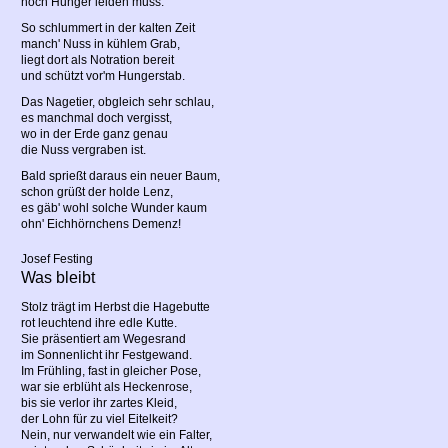
noch Hunger leiden muss.
So schlummert in der kalten Zeit
manch' Nuss in kühlem Grab,
liegt dort als Notration bereit
und schützt vor'm Hungerstab.
Das Nagetier, obgleich sehr schlau,
es manchmal doch vergisst,
wo in der Erde ganz genau
die Nuss vergraben ist.
Bald sprießt daraus ein neuer Baum,
schon grüßt der holde Lenz,
es gäb' wohl solche Wunder kaum
ohn' Eichhörnchens Demenz!
Josef Festing
Was bleibt
Stolz trägt im Herbst die Hagebutte
rot leuchtend ihre edle Kutte.
Sie präsentiert am Wegesrand
im Sonnenlicht ihr Festgewand.
Im Frühling, fast in gleicher Pose,
war sie erblüht als Heckenrose,
bis sie verlor ihr zartes Kleid,
der Lohn für zu viel Eitelkeit?
Nein, nur verwandelt wie ein Falter,