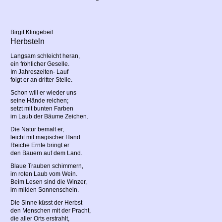
Birgit Klingebeil
Herbsteln
Langsam schleicht heran,
ein fröhlicher Geselle.
Im Jahreszeiten- Lauf
folgt er an dritter Stelle.
Schon will er wieder uns
seine Hände reichen;
setzt mit bunten Farben
im Laub der Bäume Zeichen.
Die Natur bemalt er,
leicht mit magischer Hand.
Reiche Ernte bringt er
den Bauern auf dem Land.
Blaue Trauben schimmern,
im roten Laub vom Wein.
Beim Lesen sind die Winzer,
im milden Sonnenschein.
Die Sinne küsst der Herbst
den Menschen mit der Pracht,
die aller Orts erstrahlt,