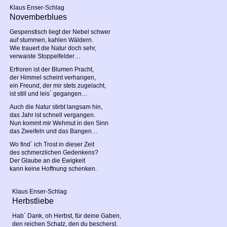
Klaus Enser-Schlag
Novemberblues
Gespenstisch liegt der Nebel schwer
auf stummen, kahlen Wäldern.
Wie trauert die Natur doch sehr,
verwaiste Stoppelfelder…
Erfroren ist der Blumen Pracht,
der Himmel scheint verhangen,
ein Freund, der mir stets zugelacht,
ist still und leis´ gegangen…
Auch die Natur stirbt langsam hin,
das Jahr ist schnell vergangen.
Nun kommt mir Wehmut in den Sinn
das Zweifeln und das Bangen…
Wo find´ ich Trost in dieser Zeit
des schmerzlichen Gedenkens?
Der Glaube an die Ewigkeit
kann keine Hoffnung schenken.
Klaus Enser-Schlag
Herbstliebe
Hab´ Dank, oh Herbst, für deine Gaben,
den reichen Schatz, den du bescherst.