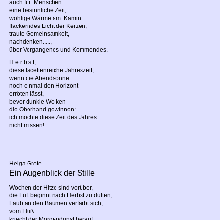
auch für Menschen
eine besinnliche Zeit;
wohlige Wärme am Kamin,
flackerndes Licht der Kerzen,
traute Gemeinsamkeit,
nachdenken.....,
über Vergangenes und Kommendes.
H e r b s t,
diese facettenreiche Jahreszeit,
wenn die Abendsonne
noch einmal den Horizont
erröten lässt,
bevor dunkle Wolken
die Oberhand gewinnen:
ich möchte diese Zeit des Jahres
nicht missen!
Helga Grote
Ein Augenblick der Stille
Wochen der Hitze sind vorüber,
die Luft beginnt nach Herbst zu duften,
Laub an den Bäumen verfärbt sich,
vom Fluß
kriecht der Morgendunst herauf: