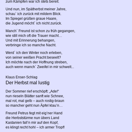
zum Kämpfen war ich stets bereit.
Und nun, im Spätherbst meiner Jahre,
schau´ ich zurück mit mildem Blick.
Im Spiegel grüßen graue Haare,
die Jugend möcht´ ich nicht zurück.
Manch´ Freund ist schon zu früh gegangen,
wie still mich oft die Trauer macht…
Und mit Erinnerung behangen,
verbringe ich so manche Nacht.
Werd´ ich den Winter noch erleben,
von seiner weißen Pracht beseelt?
Ich möchte nach der Hoffnung streben,
auch wenn manch´ Zweifel in mir schwelt...
Klaus Enser-Schlag
Der Herbst mal lustig
Der Sommer rief erschöpft: „Ade!“
nun rieseln Blätter sanft wie Schnee,
mal rot, mal gelb – auch rostig-braun
so mancher geht nun Äpfel klau’n…
Freund Petrus fegt mit eig’ner Hand
die Herbststürme nun übers Land
Kastanien fall’n mir auf den Kopf,
es klingt recht hohl – ich armer Tropf!