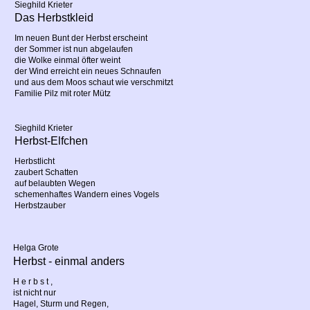
Sieghild Krieter
Das Herbstkleid
Im neuen Bunt der Herbst erscheint
der Sommer ist nun abgelaufen
die Wolke einmal öfter weint
der Wind erreicht ein neues Schnaufen
und aus dem Moos schaut wie verschmitzt
Familie Pilz mit roter Mütz
Sieghild Krieter
Herbst-Elfchen
Herbstlicht
zaubert Schatten
auf belaubten Wegen
schemenhaftes Wandern eines Vogels
Herbstzauber
Helga Grote
Herbst - einmal anders
H e r b s t ,
ist nicht nur
Hagel, Sturm und Regen,