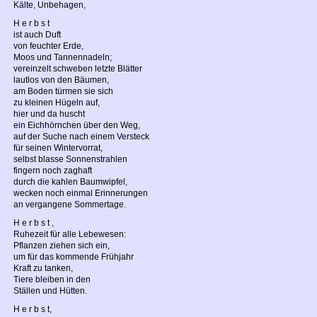
Kälte, Unbehagen,
H e r b s t
ist auch Duft
von feuchter Erde,
Moos und Tannennadeln;
vereinzelt schweben letzte Blätter
lautlos von den Bäumen,
am Boden türmen sie sich
zu kleinen Hügeln auf,
hier und da huscht
ein Eichhörnchen über den Weg,
auf der Suche nach einem Versteck
für seinen Wintervorrat,
selbst blasse Sonnenstrahlen
fingern noch zaghaft
durch die kahlen Baumwipfel,
wecken noch einmal Erinnerungen
an vergangene Sommertage.
H e r b s t ,
Ruhezeit für alle Lebewesen:
Pflanzen ziehen sich ein,
um für das kommende Frühjahr
Kraft zu tanken,
Tiere bleiben in den
Ställen und Hütten.
H e r b s t,