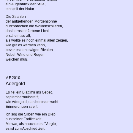
ein Augenblick der Stille,
eins mit der Natur.
Die Strahlen
der aufgehenden Morgensonne
durchbrechen die Wolkenschlieren,
das bernsteinfarbene Licht
erscheint so alt,
als wollte es noch einmal allen zeigen,
wie gut es wärmen kann,
bevor es den ewigen Rivalen
Nebel, Wind und Regen
weichen muß.
V F 2010
Adergold
Es fiel ein Blatt mir ins Gebet,
septemberraubereift,
wie Adergold, das herbstumweht
Erinnerungen streift.
Ich sog die Silben wie ein Dieb
aus seiner Endlichkeit.
Mir war, als hauchte es: ´Vergib,
es ist zum Abschied Zeit.