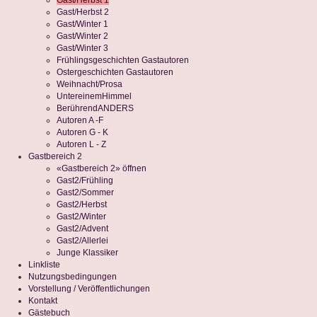
Gast/Herbst 1
Gast/Herbst 2
Gast/Winter 1
Gast/Winter 2
Gast/Winter 3
Frühlingsgeschichten Gastautoren
Ostergeschichten Gastautoren
Weihnacht/Prosa
UntereinemHimmel
BerührendANDERS
Autoren A -F
Autoren G - K
Autoren L - Z
Gastbereich 2
«Gastbereich 2» öffnen
Gast2/Frühling
Gast2/Sommer
Gast2/Herbst
Gast2/Winter
Gast2/Advent
Gast2/Allerlei
Junge Klassiker
Linkliste
Nutzungsbedingungen
Vorstellung / Veröffentlichungen
Kontakt
Gästebuch