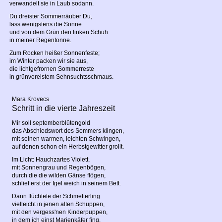
verwandelt sie in Laub sodann.
Du dreister Sommerräuber Du,
lass wenigstens die Sonne
und von dem Grün den linken Schuh
in meiner Regentonne.
Zum Rocken heißer Sonnenfeste;
im Winter packen wir sie aus,
die lichtgefrornen Sommerreste
in grünvereistem Sehnsuchtsschmaus.
Mara Krovecs
Schritt in die vierte Jahreszeit
Mir soll septemberblütengold
das Abschiedswort des Sommers klingen,
mit seinen warmen, leichten Schwingen,
auf denen schon ein Herbstgewitter grollt.
Im Licht: Hauchzartes Violett,
mit Sonnengrau und Regenbögen,
durch die die wilden Gänse flögen,
schlief erst der Igel weich in seinem Bett.
Dann flüchtete der Schmetterling
vielleicht in jenen alten Schuppen,
mit den vergess'nen Kinderpuppen,
in dem ich einst Marienkäfer fing.