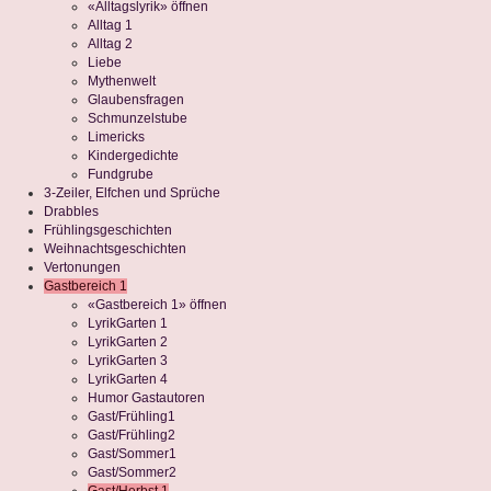
«Alltagslyrik» öffnen
Alltag 1
Alltag 2
Liebe
Mythenwelt
Glaubensfragen
Schmunzelstube
Limericks
Kindergedichte
Fundgrube
3-Zeiler, Elfchen und Sprüche
Drabbles
Frühlingsgeschichten
Weihnachtsgeschichten
Vertonungen
Gastbereich 1
«Gastbereich 1» öffnen
LyrikGarten 1
LyrikGarten 2
LyrikGarten 3
LyrikGarten 4
Humor Gastautoren
Gast/Frühling1
Gast/Frühling2
Gast/Sommer1
Gast/Sommer2