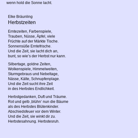
wenn hold die Sonne lacht.
Elke Bräunling
Herbstzeiten
Erntezeiten, Farbenspiele,
Trauben, Nüsse, Äpfel, viele
Früchte auf der Märkte Tische.
Sonnensüße Erntefrische.
Und die Zeit, sie lacht dich an,
bunt, so wie’s der Herbst nur kann.
Silbertage, goldne Zeiten,
Wolkenspiele, Himmelweiten,
Sturmgebraus und Nebeltage,
Nässe, Kälte, Schnupfenplage.
Und die Zeit sucht ihre Zeit
in des Herbstes Endlichkeit.
Herbstgedanken, Duft und Träume.
Rot und gelb ‚blühn‘ nun die Bäume
als des Herbstes Blütenkinder.
Abschiedsfeuer vor dem Winter.
Und die Zeit, sie winkt dir zu.
Herbstesahnung. Herbstesruh.