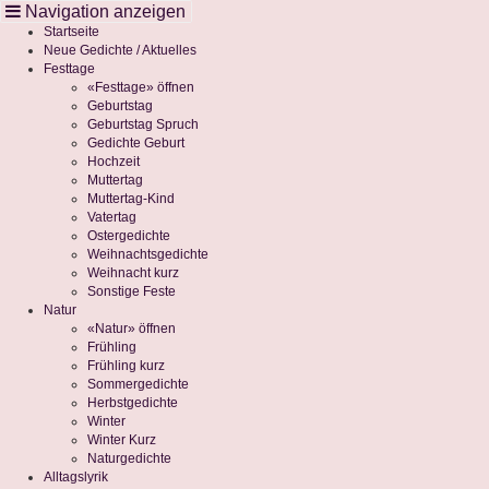
Cookie-Einstellungen
Startseite
Neue Gedichte / Aktuelles
Festtage
«Festtage» öffnen
Geburtstag
Geburtstag Spruch
Gedichte Geburt
Hochzeit
Muttertag
Muttertag-Kind
Vatertag
Ostergedichte
Weihnachtsgedichte
Weihnacht kurz
Sonstige Feste
Natur
«Natur» öffnen
Frühling
Frühling kurz
Sommergedichte
Herbstgedichte
Winter
Winter Kurz
Naturgedichte
Alltagslyrik