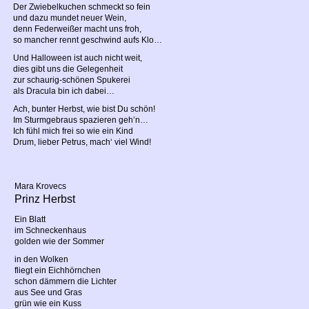
Der Zwiebelkuchen schmeckt so fein
und dazu mundet neuer Wein,
denn Federweißer macht uns froh,
so mancher rennt geschwind aufs Klo…
Und Halloween ist auch nicht weit,
dies gibt uns die Gelegenheit
zur schaurig-schönen Spukerei
als Dracula bin ich dabei…
Ach, bunter Herbst, wie bist Du schön!
Im Sturmgebraus spazieren geh’n…
Ich fühl mich frei so wie ein Kind
Drum, lieber Petrus, mach‘ viel Wind!
Mara Krovecs
Prinz Herbst
Ein Blatt
im Schneckenhaus
golden wie der Sommer
in den Wolken
fliegt ein Eichhörnchen
schon dämmern die Lichter
aus See und Gras
grün wie ein Kuss