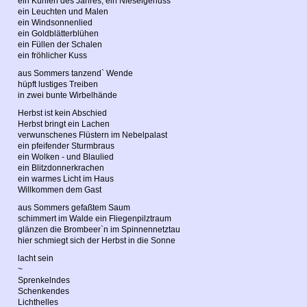
ein Kühlen des Jahres, ein Nieselgenuss
ein Leuchten und Malen
ein Windsonnenlied
ein Goldblätterblühen
ein Füllen der Schalen
ein fröhlicher Kuss
aus Sommers tanzend` Wende
hüpft lustiges Treiben
in zwei bunte Wirbelhände
Herbst ist kein Abschied
Herbst bringt ein Lachen
verwunschenes Flüstern im Nebelpalast
ein pfeifender Sturmbraus
ein Wolken - und Blaulied
ein Blitzdonnerkrachen
ein warmes Licht im Haus
Willkommen dem Gast
aus Sommers gefaßtem Saum
schimmert im Walde ein Fliegenpilztraum
glänzen die Brombeer`n im Spinnennetztau
hier schmiegt sich der Herbst in die Sonne
lacht sein
~
Sprenkelndes
Schenkendes
Lichthelles