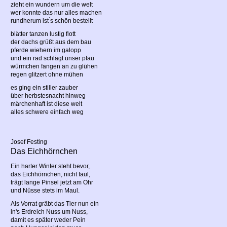
zieht ein wundern um die welt
wer konnte das nur alles machen
rundherum ist ́s schön bestellt
blätter tanzen lustig flott
der dachs grüßt aus dem bau
pferde wiehern im galopp
und ein rad schlägt unser pfau
würmchen fangen an zu glühen
regen glitzert ohne mühen
es ging ein stiller zauber
über herbstesnacht hinweg
märchenhaft ist diese welt
alles schwere einfach weg
Josef Festing
Das Eichhörnchen
Ein harter Winter steht bevor,
das Eichhörnchen, nicht faul,
trägt lange Pinsel jetzt am Ohr
und Nüsse stets im Maul.
Als Vorrat gräbt das Tier nun ein
in's Erdreich Nuss um Nuss,
damit es später weder Pein